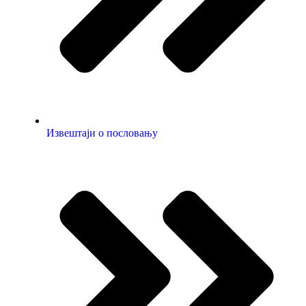
Извештаји о пословању