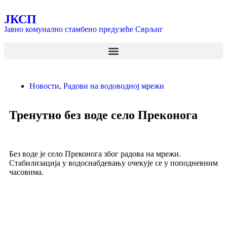
ЈКСП
Јавно комунално стамбено предузеће Сврљиг
Новости
,
Радови на водоводној мрежи
Тренутно без воде село Преконога
Без воде је село Преконога због радова на мрежи.
Стабилизација у водоснабдевању очекује се у поподневним
часовима.