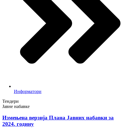
Информатори
Тендери
Јавне набавке
Измењенa верзијa Плана Јавних набавки за
2024. годину