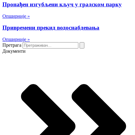
Пронађен изгубљени кључ у градском парку
Опширније »
Привремени прекид водоснабдевања
Опширније »
Претрага
Документи