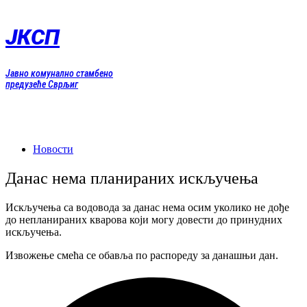
Скочите
на
ЈКСП
садржај
Јавно комунално стамбено
предузеће Сврљиг
Новости
Данас нема планираних искључења
Искључења са водовода за данас нема осим уколико не дође
до непланираних кварова који могу довести до принудних
искључења.
Извожење смећа се обавља по распореду за данашњи дан.