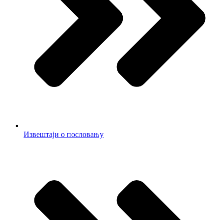
Извештаји о пословању