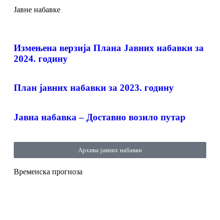
Јавне набавке
Измењенa верзијa Плана Јавних набавки за
2024. годину
План јавних набавки за 2023. годину
Јавна набавка – Доставно возило путар
Архива јавних набавки
Временска прогноза