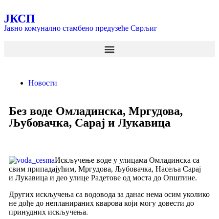
ЈКСП
Јавно комунално стамбено предузеће Сврљиг
Новости
Без воде Омладинска, Мргудова,
Љубовачка, Сарај и Лукавица
Искључење воде у улицама Омладинска са
свим припадајућим, Мргудова, Љубовачка, Насеља Сарај
и Лукавица и део улице Радетове од моста до Општине.
Других искључења са водовода за данас нема осим уколико
не дође до непланираних кварова који могу довести до
принудних искључења.