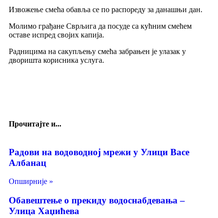
Извожење смећа обавља се по распореду за данашњи дан.
Молимо грађане Сврљига да посуде са кућним смећем
оставе испред својих капија.
Радницима на сакупљењу смећа забрањен је улазак у
дворишта корисника услуга.
Прочитајте и...
Радови на водоводној мрежи у Улици Васе
Албанац
Опширније »
Обавештење о прекиду водоснабдевања –
Улица Хаџићева