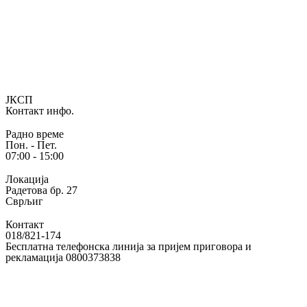
ЈКСП
Контакт инфо.
Радно време
Пон. - Пет.
07:00 - 15:00
Локација
Радетова бр. 27
Сврљиг
Контакт
018/821-174
Бесплатна телефонска линија за пријем приговора и
рекламација 0800373838
Е-маил
Е-пошта
jkspsvrljig@gmail.com