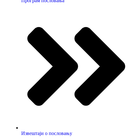
Програм пословања
Извештаји о пословању