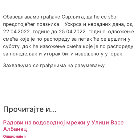
Обавештавамо грађане Сврљига, да ће се због
предстојећег празника – Ускрса и нерадних дана, од
22.04.2022. године до 25.04.2022. године, одвожење
смећа које је по распореду за петак ће се вршити у
суботу, док ће извожење смећа које је по распореду
за понедељак и уторак бити извршено у уторак.
Захваљумо се грађанима на разумевању.
Прочитајте и...
Радови на водоводној мрежи у Улици Васе
Албанац
Опширније »