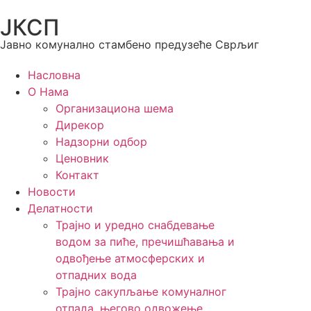
ЈКСП
Јавно комунално стамбено предузеће Сврљиг
Насловна
О Нама
Организациона шема
Дирекор
Надзорни одбор
Ценовник
Контакт
Новости
Делатности
Трајно и уредно снабдевање
водом за пиће, пречишћавања и
одвођење атмосферских и
отпадних вода
Трајно сакупљање комуналног
отпада, његово одвожење,