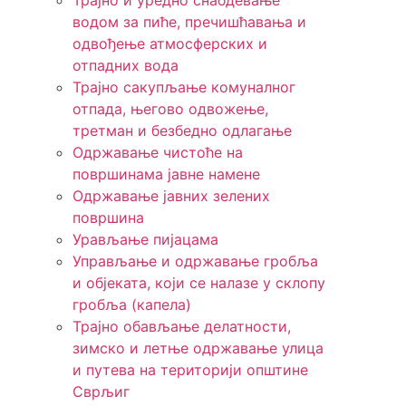
Трајно и уредно снабдевање
водом за пиће, пречишћавања и
одвођење атмосферских и
отпадних вода
Трајно сакупљање комуналног
отпада, његово одвожење,
третман и безбедно одлагање
Одржавање чистоће на
површинама јавне намене
Одржавање јавних зелених
површина
Урављање пијацама
Управљање и одржавање гробља
и објеката, који се налазе у склопу
гробља (капела)
Трајно обављање делатности,
зимско и летње одржавање улица
и путева на територији општине
Сврљиг