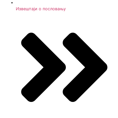
Извештаји о пословању