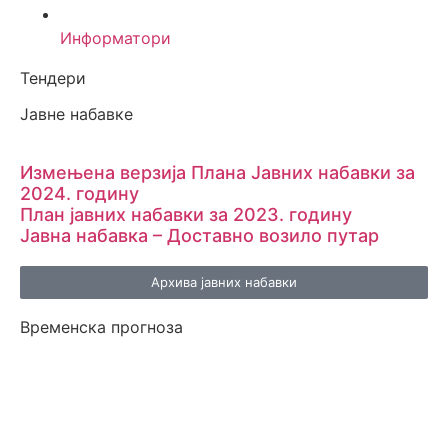
Информатори
Тендери
Јавне набавке
Измењенa верзијa Плана Јавних набавки за
2024. годину
План јавних набавки за 2023. годину
Јавна набавка – Доставно возило путар
Архива јавних набавки
Временска прогноза