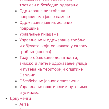
третман и безбедно одлагање
Одржавање чистоће на
површинама јавне намене
Одржавање јавних зелених
површина
Урављање пијацама
Управљање и одржавање гробља
и објеката, који се налазе у склопу
гробља (капела)
Трајно обављање делатности,
зимско и летње одржавање улица
и путева на територији општине
Сврљиг
Обезбеђење јавног осветљења
Управљање општинским путевима
и улицама
Документи
Акта