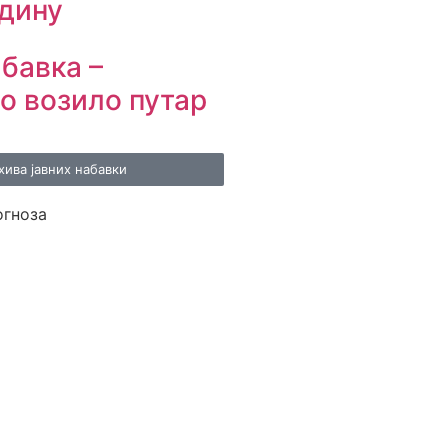
одину
абавка –
о возило путар
хива јавних набавки
огноза