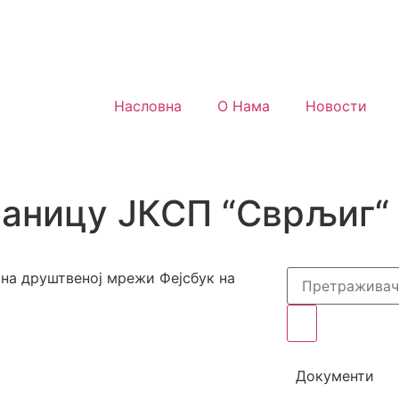
Насловна
О Нама
Новости
раницу ЈКСП “Сврљиг“
на друштвеној мрежи Фејсбук на
Документи