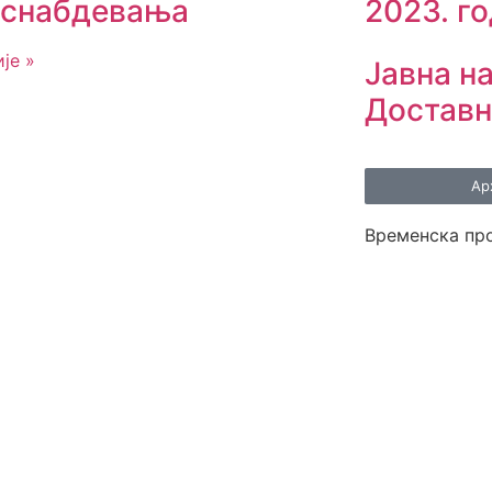
2023. г
оснабдевања
је »
Јавна н
Доставн
Ар
Временска пр