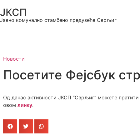
ЈКСП
Јавно комунално стамбено предузеће Сврљиг
Новости
Посетите Фејсбук ст
Од данас активности ЈКСП “Сврљиг“ можете пратити 
овом
линку
.