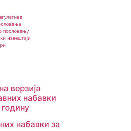
егулатива
ословања
о пословању
ки извештаји
ри
a верзијa
авних набавки
 годину
вних набавки за