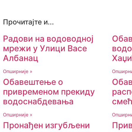
Прочитајте и...
Радови на водоводној
Обав
мрежи у Улици Васе
водо
Албанац
Хаџи
Опширније »
Опширни
Обавештење о
Обав
привременом прекиду
расп
водоснабдевања
смећ
Опширније »
Опширни
Пронађен изгубљени
Прив