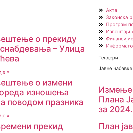
Акта
Законска р
Програм п
Извештаји 
ештење о прекиду
Финансијис
Информато
снабдевања – Улица
ћева
Тендери
Јавне набавке
је »
ештење о измени
Измењен
ореда изношења
Плана Ј
а поводом празника
за 2024.
је »
План ја
ремени прекид