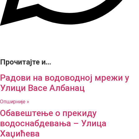
Прочитајте и...
Радови на водоводној мрежи у
Улици Васе Албанац
Опширније »
Обавештење о прекиду
водоснабдевања – Улица
Хаџићева