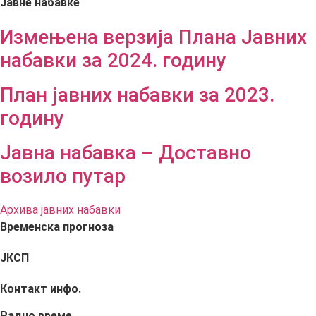
Јавне набавке
Измењенa верзијa Плана Јавних
набавки за 2024. годину
План јавних набавки за 2023.
годину
Јавна набавка – Доставно
возило путар
Архива јавних набавки
Временска прогноза
ЈКСП
Контакт инфо.
Радно време