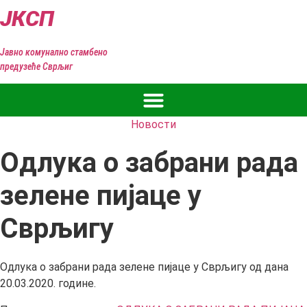
Скочите
ЈКСП
на
садржај
Јавно комунално стамбено
предузеће Сврљиг
Новости
Одлука о забрани рада
зелене пијаце у
Сврљигу
Одлука о забрани рада зелене пијаце у Сврљигу од дана
20.03.2020. године.