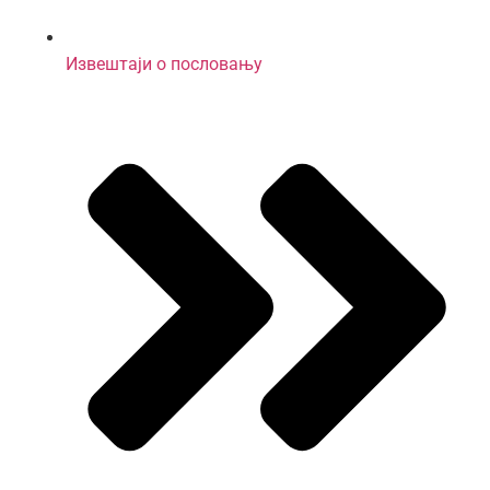
Извештаји о пословању