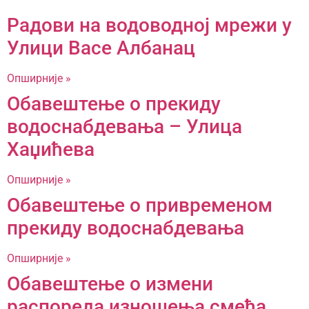
Радови на водоводној мрежи у
Улици Васе Албанац
Опширније »
Обавештење о прекиду
водоснабдевања – Улица
Хаџићева
Опширније »
Обавештење о привременом
прекиду водоснабдевања
Опширније »
Обавештење о измени
распореда изношења смећа