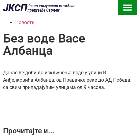
ЈКСП
Јавно комунално стамбено
предузеће Сврљиг
Новости
Без воде Васе
Албанца
Данас ће доћи до искључења воде у улици В.
Анђелковића Албанца, од Правачке реке до АД Победа,
са свим припадајућим улицама од 9 часова.
Прочитајте и...