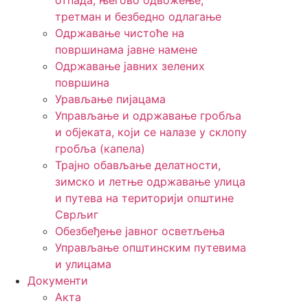
отпада, његово одвожење,
третман и безбедно одлагање
Одржавање чистоће на
површинама јавне намене
Одржавање јавних зелених
површина
Урављање пијацама
Управљање и одржавање гробља
и објеката, који се налазе у склопу
гробља (капела)
Трајно обављање делатности,
зимско и летње одржавање улица
и путева на територији општине
Сврљиг
Обезбеђење јавног осветљења
Управљање општинским путевима
и улицама
Документи
Акта