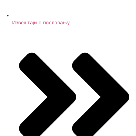
Извештаји о пословању