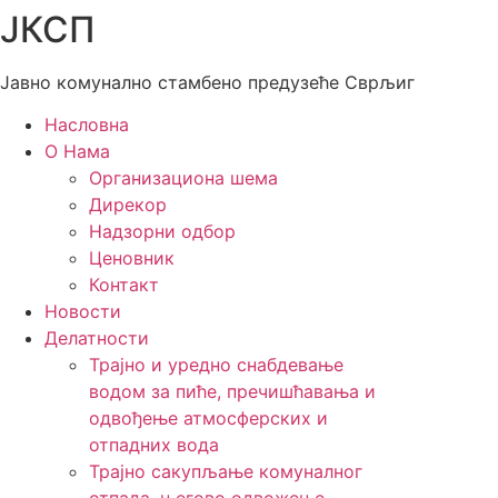
ЈКСП
Скочите
на
садржај
Јавно комунално стамбено предузеће Сврљиг
Насловна
О Нама
Организациона шема
Дирекор
Надзорни одбор
Ценовник
Контакт
Новости
Делатности
Трајно и уредно снабдевање
водом за пиће, пречишћавања и
одвођење атмосферских и
отпадних вода
Трајно сакупљање комуналног