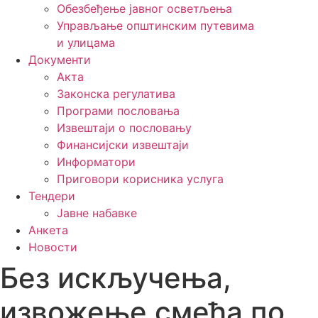
Обезбеђење јавног осветљења
Управљање општинским путевима
и улицама
Документи
Акта
Законска регулатива
Програми пословања
Извештаји о пословању
Финансијски извештаји
Информатори
Приговори корисника услуга
Тендери
Јавне набавке
Анкета
Новости
Без искључења,
извожење смећа по