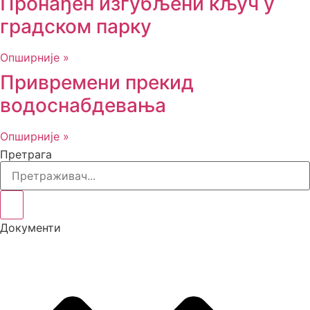
Пронађен изгубљени кључ у
градском парку
Опширније »
Привремени прекид
водоснабдевања
Опширније »
Претрага
Документи