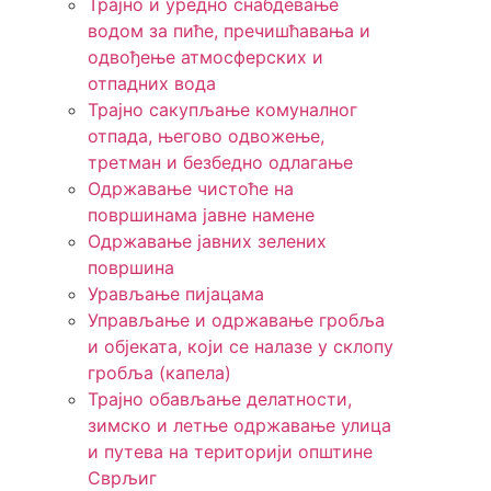
Трајно и уредно снабдевање
водом за пиће, пречишћавања и
одвођење атмосферских и
отпадних вода
Трајно сакупљање комуналног
отпада, његово одвожење,
третман и безбедно одлагање
Одржавање чистоће на
површинама јавне намене
Одржавање јавних зелених
површина
Урављање пијацама
Управљање и одржавање гробља
и објеката, који се налазе у склопу
гробља (капела)
Трајно обављање делатности,
зимско и летње одржавање улица
и путева на територији општине
Сврљиг