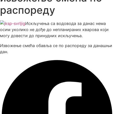
распореду
Искључења са водовода за данас нема
осим уколико не дође до непланираних кварова који
могу довести до принудних искључења.
Извожење смећа обавља се по распореду за данашњи
дан.