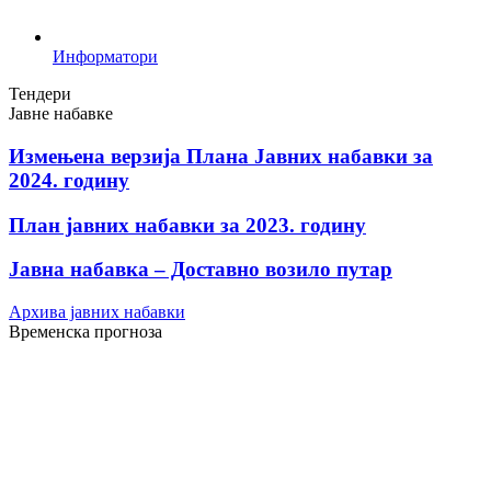
Информатори
Тендери
Јавне набавке
Измењенa верзијa Плана Јавних набавки за
2024. годину
План јавних набавки за 2023. годину
Јавна набавка – Доставно возило путар
Архива јавних набавки
Временска прогноза