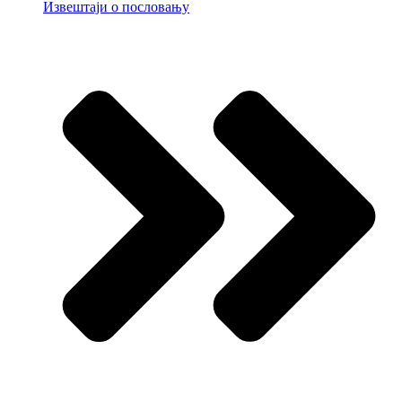
Извештаји о пословању