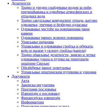
Делатности
Трајно и уредно снабдевање водом за пиће,
пречишћавања и одвођење атмосферских и
отпадних вода
Трајно сакупљање комуналног отпада, његово
одвожење, третман и безбедно одлагање
Одржавање чистоће на површинама јавне
намене
Одржавање јавних зелених површина
Урављање пијацама
Управљање и одржавање гробља и објеката,
који се налазе у склопу гробља (капела)
Трајно обављање делатности, зимско и летње
одржавање улица и путева на територији
општине Сврљиг
Обезбеђење јавног осветљења
Управљање општинским путевима и улицама
Документи
Акта
Законска регулатива
Програми пословања
Извештаји о пословању
Финансијски извештаји
Информатори
Приговори корисника услуга