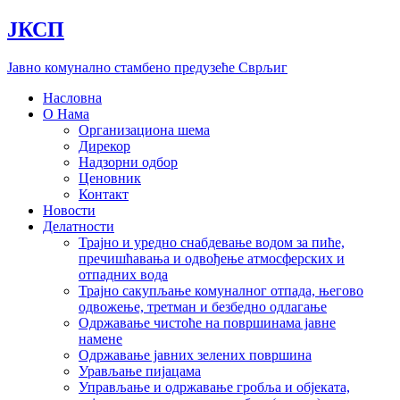
Скочите
ЈКСП
на
садржај
Јавно комунално стамбено предузеће Сврљиг
Насловна
О Нама
Организациона шема
Дирекор
Надзорни одбор
Ценовник
Контакт
Новости
Делатности
Трајно и уредно снабдевање водом за пиће,
пречишћавања и одвођење атмосферских и
отпадних вода
Трајно сакупљање комуналног отпада, његово
одвожење, третман и безбедно одлагање
Одржавање чистоће на површинама јавне
намене
Одржавање јавних зелених површина
Урављање пијацама
Управљање и одржавање гробља и објеката,