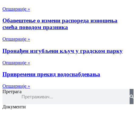
Опширније »
Обавештење о измени распореда изношења
смећа поводом празника
Опширније »
Пронађен изгубљени кључ у градском парку
Опширније »
Привремени прекид водоснабдевања
Опширније »
Претрага
Документи