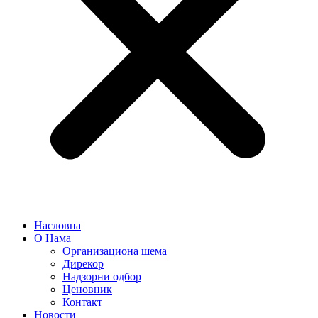
Насловна
О Нама
Организациона шема
Дирекор
Надзорни одбор
Ценовник
Контакт
Новости