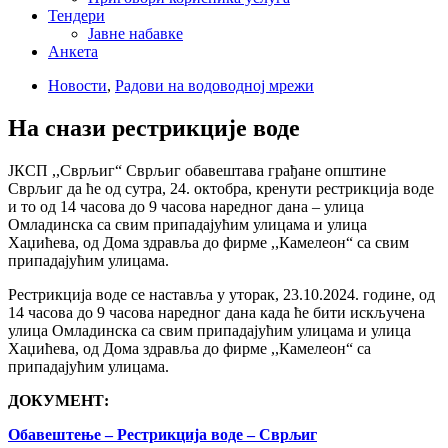
Тендери
Јавне набавке
Анкета
Новости
,
Радови на водоводној мрежи
На снази рестрикције воде
ЈКСП ,,Сврљиг“ Сврљиг обавештава грађане општине
Сврљиг да ће од сутра, 24. октобра, кренути рестрикција воде
и то од 14 часова до 9 часова наредног дана – улица
Омладинска са свим припадајућим улицама и улица
Хаџићева, од Дома здравља до фирме ,,Камелеон“ са свим
припадајућим улицама.
Рестрикција воде се наставља у уторак, 23.10.2024. године, од
14 часова до 9 часова наредног дана када ће бити искључена
улица Омладинска са свим припадајућим улицама и улица
Хаџићева, од Дома здравља до фирме ,,Камелеон“ са
припадајућим улицама.
ДОКУМЕНТ:
Обавештење – Рестрикција воде – Сврљиг