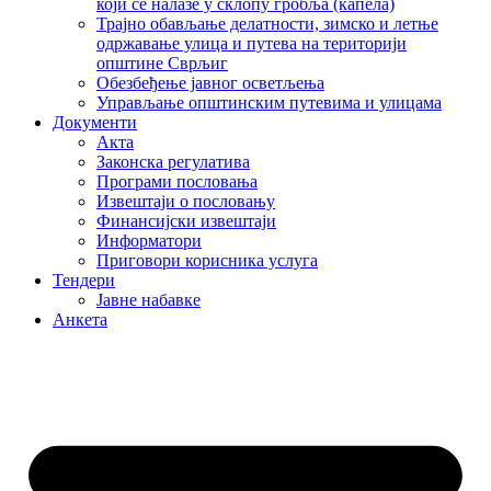
који се налазе у склопу гробља (капела)
Трајно обављање делатности, зимско и летње
одржавање улица и путева на територији
општине Сврљиг
Обезбеђење јавног осветљења
Управљање општинским путевима и улицама
Документи
Акта
Законска регулатива
Програми пословања
Извештаји о пословању
Финансијски извештаји
Информатори
Приговори корисника услуга
Тендери
Јавне набавке
Анкета