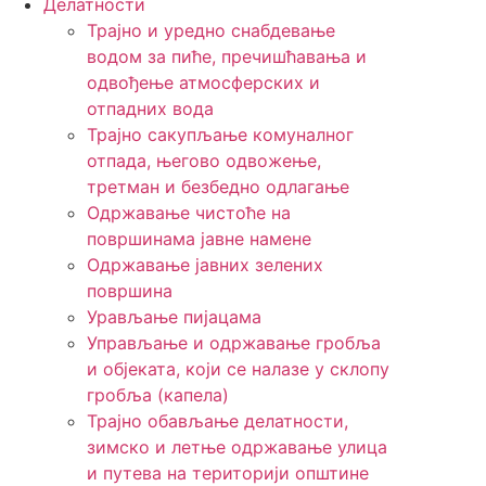
Делатности
Трајно и уредно снабдевање
водом за пиће, пречишћавања и
одвођење атмосферских и
отпадних вода
Трајно сакупљање комуналног
отпада, његово одвожење,
третман и безбедно одлагање
Одржавање чистоће на
површинама јавне намене
Одржавање јавних зелених
површина
Урављање пијацама
Управљање и одржавање гробља
и објеката, који се налазе у склопу
гробља (капела)
Трајно обављање делатности,
зимско и летње одржавање улица
и путева на територији општине