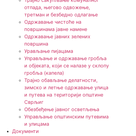
Трајно сакупљање комуналног
отпада, његово одвожење,
третман и безбедно одлагање
Одржавање чистоће на
површинама јавне намене
Одржавање јавних зелених
површина
Урављање пијацама
Управљање и одржавање гробља
и објеката, који се налазе у склопу
гробља (капела)
Трајно обављање делатности,
зимско и летње одржавање улица
и путева на територији општине
Сврљиг
Обезбеђење јавног осветљења
Управљање општинским путевима
и улицама
Документи