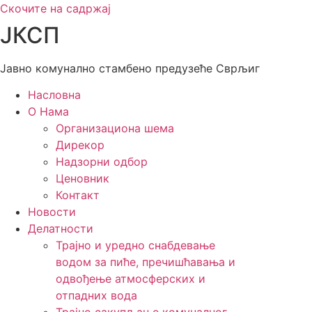
Скочите на садржај
ЈКСП
Јавно комунално стамбено предузеће Сврљиг
Насловна
О Нама
Организациона шема
Дирекор
Надзорни одбор
Ценовник
Контакт
Новости
Делатности
Трајно и уредно снабдевање
водом за пиће, пречишћавања и
одвођење атмосферских и
отпадних вода