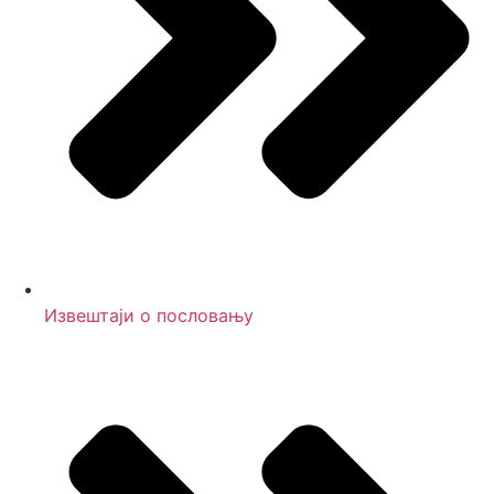
Извештаји о пословању