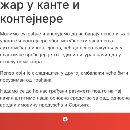
жар у канте и
контејнере
Молимо суграђне и апелујемо да не бацају пепео и жар
у канте и контејнере због могућности запаљења
аутосмећара и контејнера, већ да пепео сакупљају у
пластичне вреће јер је то једини сигуран начин да у
пепелу нема жара.
Пепео који је складиштен у другој амбалажи неће бити
преузиман од грађана.
Надамо се да ће нас грађани разумети пошто на тај
начин штитимо наша основна средства за рад, односно
вредну имовину предузећа и Сврљига.