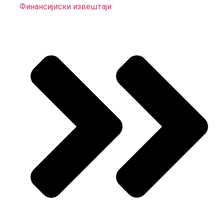
Финансијиски извештаји