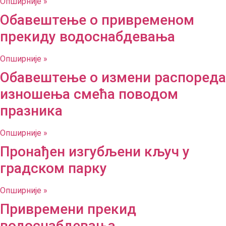
Опширније »
Обавештење о привременом
прекиду водоснабдевања
Опширније »
Обавештење о измени распореда
изношења смећа поводом
празника
Опширније »
Пронађен изгубљени кључ у
градском парку
Опширније »
Привремени прекид
водоснабдевања