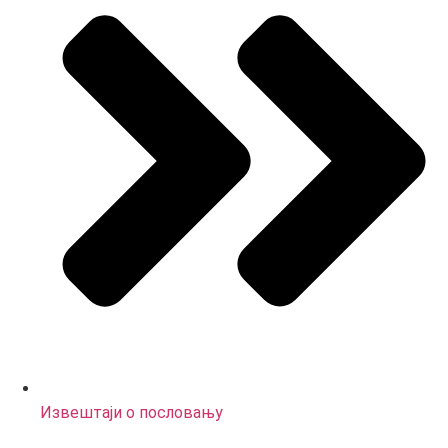
Извештаји о пословању