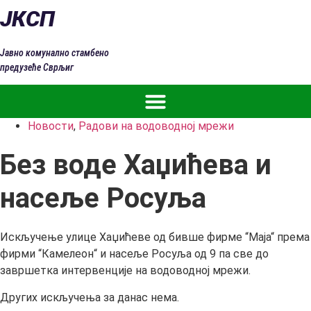
Скочите
ЈКСП
на
садржај
Јавно комунално стамбено
предузеће Сврљиг
Новости
,
Радови на водоводној мрежи
Без воде Хаџићева и
насеље Росуља
Искључење улице Хаџићеве од бивше фирме “Маја“ према
фирми “Камелеон“ и насеље Росуља од 9 па све до
завршетка интервенције на водоводној мрежи.
Других искључења за данас нема.