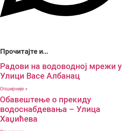
Прочитајте и...
Радови на водоводној мрежи у
Улици Васе Албанац
Опширније »
Обавештење о прекиду
водоснабдевања – Улица
Хаџићева