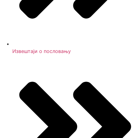
Извештаји о пословању