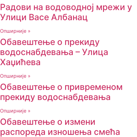
Радови на водоводној мрежи у
Улици Васе Албанац
Опширније »
Обавештење о прекиду
водоснабдевања – Улица
Хаџићева
Опширније »
Обавештење о привременом
прекиду водоснабдевања
Опширније »
Обавештење о измени
распореда изношења смећа