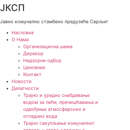
ЈКСП
Скочите
на
садржај
Јавно комунално стамбено предузеће Сврљиг
Насловна
О Нама
Организациона шема
Дирекор
Надзорни одбор
Ценовник
Контакт
Новости
Делатности
Трајно и уредно снабдевање
водом за пиће, пречишћавања и
одвођење атмосферских и
отпадних вода
Трајно сакупљање комуналног