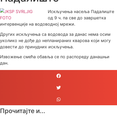
Искључења насеља Падалиште
од 9 ч. па све до завршетка
интервенције на водоводној мрежи.
Других искључења са водовода за данас нема осим
уколико не дође до непланираних кварова који могу
довести до принудних искључења.
Извожење смећа обавља се по распореду данашњи
дан.
Прочитајте и...