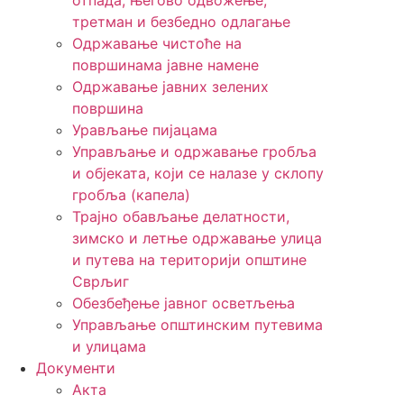
отпада, његово одвожење,
третман и безбедно одлагање
Одржавање чистоће на
површинама јавне намене
Одржавање јавних зелених
површина
Урављање пијацама
Управљање и одржавање гробља
и објеката, који се налазе у склопу
гробља (капела)
Трајно обављање делатности,
зимско и летње одржавање улица
и путева на територији општине
Сврљиг
Обезбеђење јавног осветљења
Управљање општинским путевима
и улицама
Документи
Акта