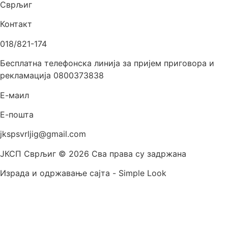
Сврљиг
Контакт
018/821-174
Бесплатна телефонска линија за пријем приговора и
рекламација 0800373838
Е-маил
Е-пошта
jkspsvrljig@gmail.com
ЈКСП Сврљиг © 2026 Сва права су задржана
Израда и одржавање сајта - Simple Look