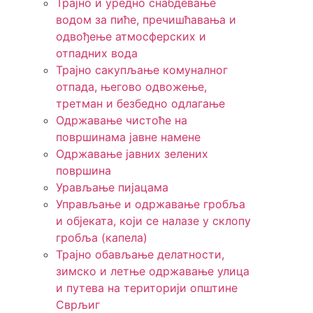
Трајно и уредно снабдевање
водом за пиће, пречишћавања и
одвођење атмосферских и
отпадних вода
Трајно сакупљање комуналног
отпада, његово одвожење,
третман и безбедно одлагање
Одржавање чистоће на
површинама јавне намене
Одржавање јавних зелених
површина
Урављање пијацама
Управљање и одржавање гробља
и објеката, који се налазе у склопу
гробља (капела)
Трајно обављање делатности,
зимско и летње одржавање улица
и путева на територији општине
Сврљиг