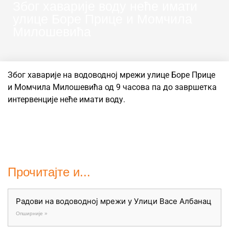
Због хаварије воду неће имати
улице Боре Прице и Момчила
Милошевића
Због хаварије на водоводној мрежи улице Боре Прице
и Момчила Милошевића од 9 часова па до завршетка
интервенције неће имати воду.
Прочитајте и...
Радови на водоводној мрежи у Улици Васе Албанац
Опширније »