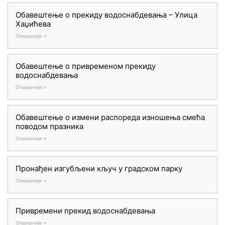
Обавештење о прекиду водоснабдевања – Улица
Хаџићева
Опширније »
Обавештење о привременом прекиду
водоснабдевања
Опширније »
Обавештење о измени распореда изношења смећа
поводом празника
Опширније »
Пронађен изгубљени кључ у градском парку
Опширније »
Привремени прекид водоснабдевања
Опширније »