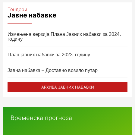
Тендери
Јавне набавке
Измењенa верзијa Плана Јавних набавки за 2024.
годину
План јавних набавки за 2023. годину
Јавна набавка – Доставно возило путар
АРХИВА ЈАВНИХ НАБАВКИ
Временска прогноза