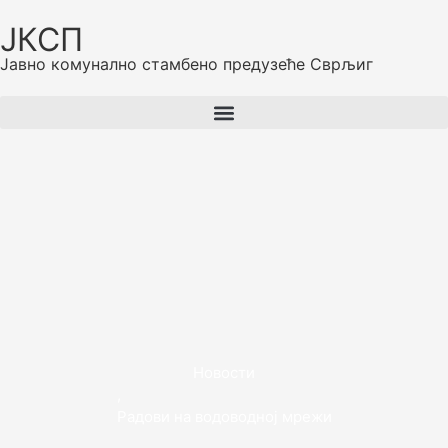
ЈКСП
Јавно комунално стамбено предузеће Сврљиг
Новости
,
Радови на водоводној мрежи