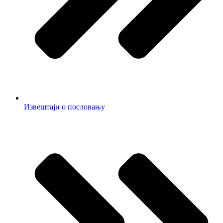
Извештаји о пословању