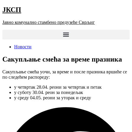
Скочите
ЈКСП
на
садржај
Јавно комунално стамбено предузеће Сврљиг
Новости
Сакупљање смећа за време празника
Сакупљање смећа уочи, за време и после празника вршиће се
по следећем распореду:
у четвртак 28.04. реони за четвртак и петак
у суботу 30.04. реон за понедељак
у среду 04.05. реони за уторак и среду