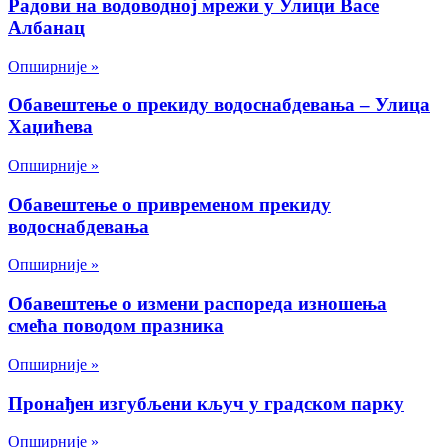
Радови на водоводној мрежи у Улици Васе
Албанац
Опширније »
Обавештење о прекиду водоснабдевања – Улица
Хаџићева
Опширније »
Обавештење о привременом прекиду
водоснабдевања
Опширније »
Обавештење о измени распореда изношења
смећа поводом празника
Опширније »
Пронађен изгубљени кључ у градском парку
Опширније »