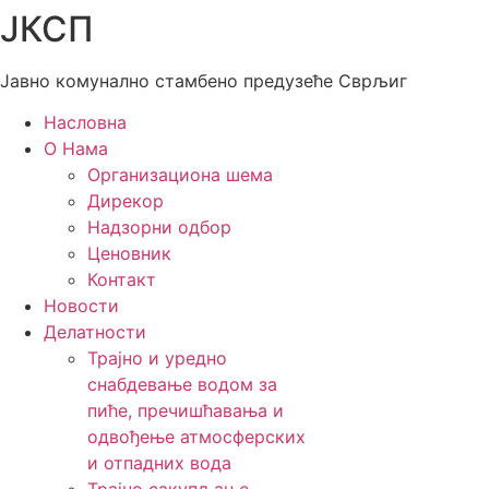
ЈКСП
Скочите
на
садржај
Јавно комунално стамбено предузеће Сврљиг
Насловна
О Нама
Организациона шема
Дирекор
Надзорни одбор
Ценовник
Контакт
Новости
Делатности
Трајно и уредно
снабдевање водом за
пиће, пречишћавања и
одвођење атмосферских
и отпадних вода