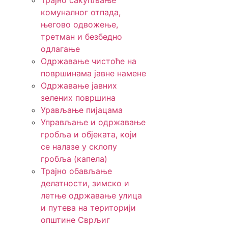
Трајно сакупљање
комуналног отпада,
његово одвожење,
третман и безбедно
одлагање
Одржавање чистоће на
површинама јавне намене
Одржавање јавних
зелених површина
Урављање пијацама
Управљање и одржавање
гробља и објеката, који
се налазе у склопу
гробља (капела)
Трајно обављање
делатности, зимско и
летње одржавање улица
и путева на територији
општине Сврљиг