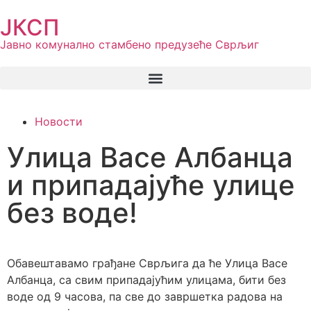
ЈКСП
Јавно комунално стамбено предузеће Сврљиг
Новости
Улица Васе Албанца
и припадајуће улице
без воде!
Обавештавамо грађане Сврљига да ће Улица Васе
Албанца, са свим припадајућим улицама, бити без
воде од 9 часова, па све до завршетка радова на