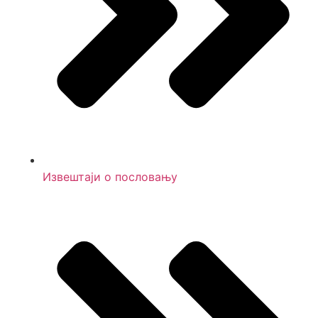
Извештаји о пословању