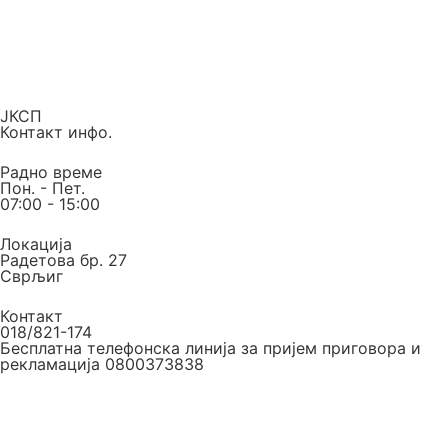
ЈКСП
Контакт инфо.
Радно време
Пон. - Пет.
07:00 - 15:00
Локација
Радетова бр. 27
Сврљиг
Контакт
018/821-174
Бесплатна телефонска линија за пријем приговора и
рекламација 0800373838
Е-маил
Е-пошта
jkspsvrljig@gmail.com