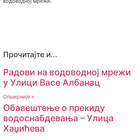
водоводној мрежи.
Прочитајте и...
Радови на водоводној мрежи
у Улици Васе Албанац
Опширније »
Обавештење о прекиду
водоснабдевања – Улица
Хаџићева