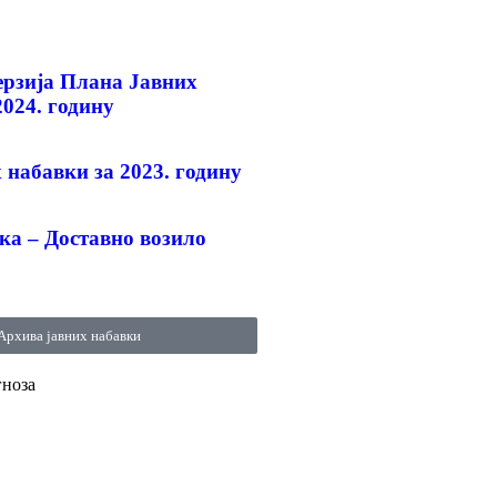
ерзијa Плана Јавних
2024. годину
 набавки за 2023. годину
ка – Доставно возило
Архива јавних набавки
гноза