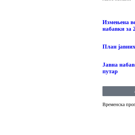
Измењенa в
набавки за 
План јавних
Јавна набав
путар
Временска про