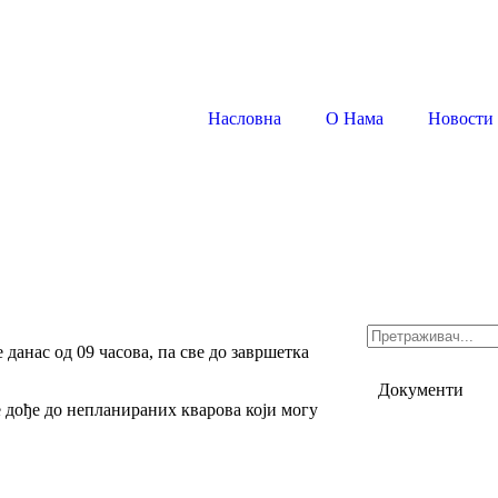
Насловна
О Нама
Новости
данас од 09 часова, па све до завршетка
Документи
 дође до непланираних кварова који могу