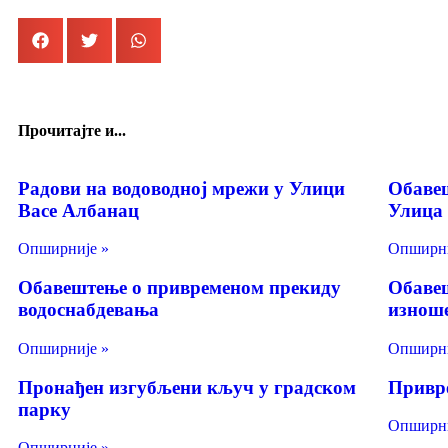
Прочитајте и...
Радови на водоводној мрежи у Улици
Обавеш
Васе Албанац
Улица
Опширније »
Опширни
Обавештење о привременом прекиду
Обавеш
водоснабдевања
изноше
Опширније »
Опширни
Пронађен изгубљени кључ у градском
Привр
парку
Опширни
Опширније »