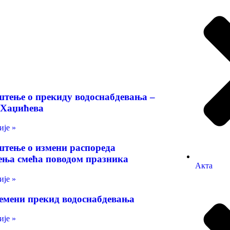
тење о прекиду водоснабдевања –
 Хаџићева
је »
тење о измени распореда
ња смећа поводом празника
Акта
је »
емени прекид водоснабдевања
је »