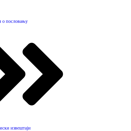
и о пословању
иски извештаји