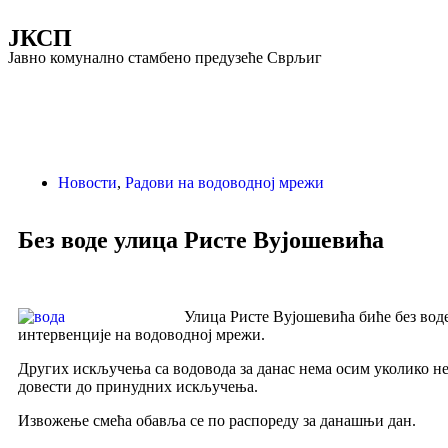
ЈКСП
Јавно комунално стамбено предузеће Сврљиг
Новости
,
Радови на водоводној мрежи
Без воде улица Ристе Вујошевића
Улица Ристе Вујошевића биће без воде 
интервенције на водоводној мрежи.
Других искључења са водовода за данас нема осим уколико не
довести до принудних искључења.
Извожење смећа обавља се по распореду за данашњи дан.