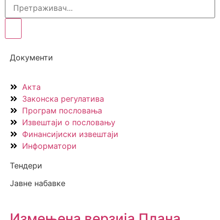
Документи
Акта
Законска регулатива
Програм пословања
Извештаји о пословању
Финансијиски извештаји
Информатори
Тендери
Јавне набавке
Измењенa верзијa Плана