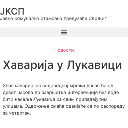
ЈКСП
Јавно комунално стамбено предузеће Сврљиг
Новости
Хаварија у Лукавици
Због хаварије на водоводној мрежи данас ће од
девет часова до завршетка интервенције без воде
бити насеље
Лукавица
са свим припадајућим
улицама. Одвожење смећа одвијаће се по распореду
за четвртак.