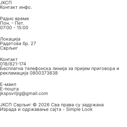
ЈКСП
Контакт инфо.
Радно време
Пон. - Пет.
07:00 - 15:00
Локација
Радетова бр. 27
Сврљиг
Контакт
018/821-174
Бесплатна телефонска линија за пријем приговора и
рекламација 0800373838
Е-маил
Е-пошта
jkspsvrljig@gmail.com
ЈКСП Сврљиг © 2026 Сва права су задржана
Израда и одржавање сајта - Simple Look