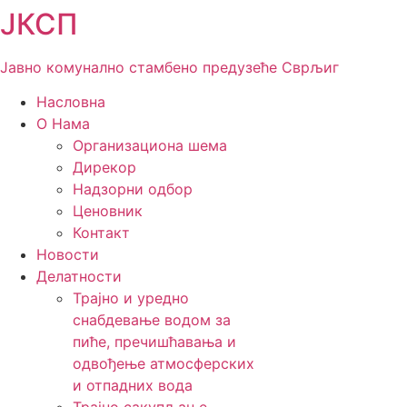
ЈКСП
Скочите
на
садржај
Јавно комунално стамбено предузеће Сврљиг
Насловна
О Нама
Организациона шема
Дирекор
Надзорни одбор
Ценовник
Контакт
Новости
Делатности
Трајно и уредно
снабдевање водом за
пиће, пречишћавања и
одвођење атмосферских
и отпадних вода