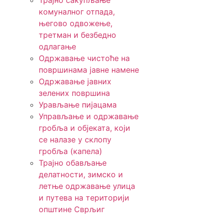
Трајно сакупљање
комуналног отпада,
његово одвожење,
третман и безбедно
одлагање
Одржавање чистоће на
површинама јавне намене
Одржавање јавних
зелених површина
Урављање пијацама
Управљање и одржавање
гробља и објеката, који
се налазе у склопу
гробља (капела)
Трајно обављање
делатности, зимско и
летње одржавање улица
и путева на територији
општине Сврљиг