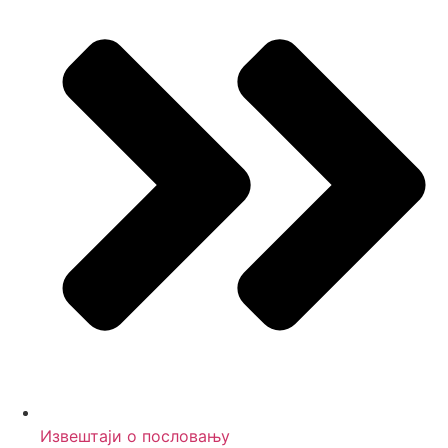
Извештаји о пословању