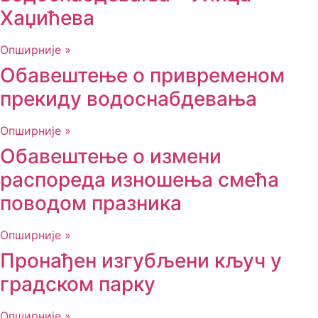
Хаџићева
Опширније »
Обавештење о привременом
прекиду водоснабдевања
Опширније »
Обавештење о измени
распореда изношења смећа
поводом празника
Опширније »
Пронађен изгубљени кључ у
градском парку
Опширније »