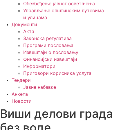
Обезбеђење јавног осветљења
Управљање општинским путевима
и улицама
Документи
Акта
Законска регулатива
Програми пословања
Извештаји о пословању
Финансијски извештаји
Информатори
Приговори корисника услуга
Тендери
Јавне набавке
Анкета
Новости
Виши делови града
без воде