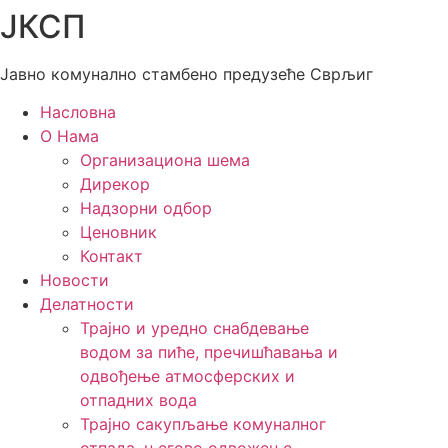
ЈКСП
Скочите
на
садржај
Јавно комунално стамбено предузеће Сврљиг
Насловна
О Нама
Организациона шема
Дирекор
Надзорни одбор
Ценовник
Контакт
Новости
Делатности
Трајно и уредно снабдевање
водом за пиће, пречишћавања и
одвођење атмосферских и
отпадних вода
Трајно сакупљање комуналног