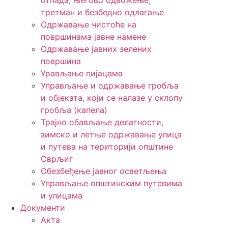
отпада, његово одвожење,
третман и безбедно одлагање
Одржавање чистоће на
површинама јавне намене
Одржавање јавних зелених
површина
Урављање пијацама
Управљање и одржавање гробља
и објеката, који се налазе у склопу
гробља (капела)
Трајно обављање делатности,
зимско и летње одржавање улица
и путева на територији општине
Сврљиг
Обезбеђење јавног осветљења
Управљање општинским путевима
и улицама
Документи
Акта