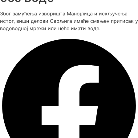
Због замућења изворишта Манојлица и искључења
истог, виши делови Сврљига имаће смањен притисак у
водоводној мрежи или неће имати воде.