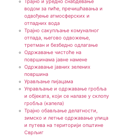
Трајно и уредно снабдевање
водом за пиће, пречишћавања и
одвођење атмосферских и
отпадних вода
Трајно сакупљање комуналног
отпада, његово одвожење,
третман и безбедно одлагање
Одржавање чистоће на
површинама јавне намене
Одржавање јавних зелених
површина
Урављање пијацама
Управљање и одржавање гробља
и објеката, који се налазе у склопу
гробља (капела)
Трајно обављање делатности,
зимско и летње одржавање улица
и путева на територији општине
Сврљиг