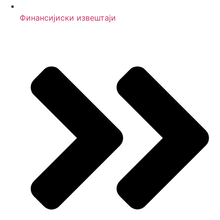
Финансијиски извештаји