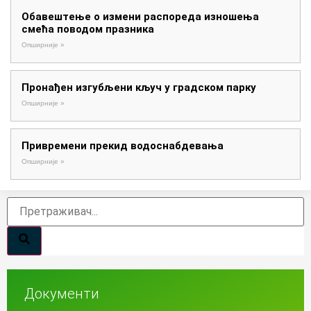
Обавештење о измени распореда изношења
смећа поводом празника
Опширније »
Пронађен изгубљени кључ у градском парку
Опширније »
Привремени прекид водоснабдевања
Опширније »
Документи