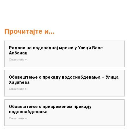
Прочитајте и...
Радови на водоводној мрежи у Улици Васе
Албанац
Опширније »
Обавештење о прекиду водоснабдевања – Улица
Хаџићева
Опширније »
Обавештење о привременом прекиду
водоснабдевања
Опширније »