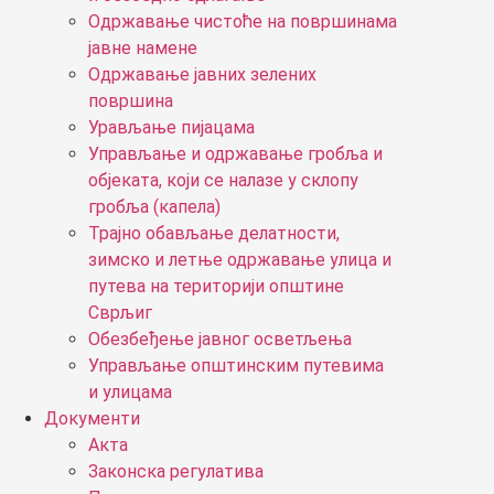
Одржавање чистоће на површинама
јавне намене
Одржавање јавних зелених
површина
Урављање пијацама
Управљање и одржавање гробља и
објеката, који се налазе у склопу
гробља (капела)
Трајно обављање делатности,
зимско и летње одржавање улица и
путева на територији општине
Сврљиг
Обезбеђење јавног осветљења
Управљање општинским путевима
и улицама
Документи
Акта
Законска регулатива