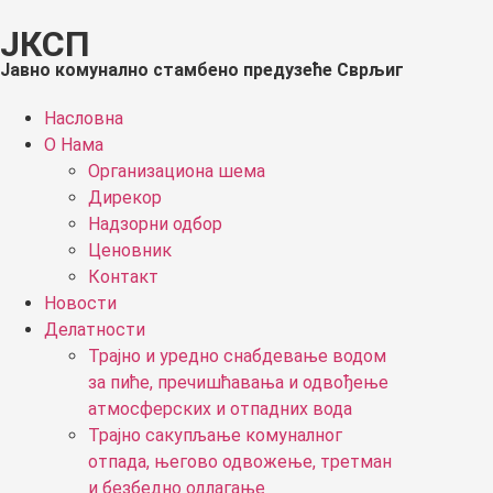
ЈКСП
Јавно комунално стамбено предузеће Сврљиг
Насловна
О Нама
Организациона шема
Дирекор
Надзорни одбор
Ценовник
Контакт
Новости
Делатности
Трајно и уредно снабдевање водом
за пиће, пречишћавања и одвођење
атмосферских и отпадних вода
Трајно сакупљање комуналног
отпада, његово одвожење, третман
и безбедно одлагање