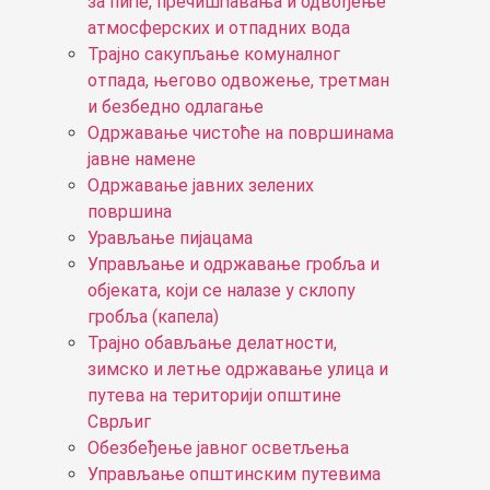
за пиће, пречишћавања и одвођење
атмосферских и отпадних вода
Трајно сакупљање комуналног
отпада, његово одвожење, третман
и безбедно одлагање
Одржавање чистоће на површинама
јавне намене
Одржавање јавних зелених
површина
Урављање пијацама
Управљање и одржавање гробља и
објеката, који се налазе у склопу
гробља (капела)
Трајно обављање делатности,
зимско и летње одржавање улица и
путева на територији општине
Сврљиг
Обезбеђење јавног осветљења
Управљање општинским путевима