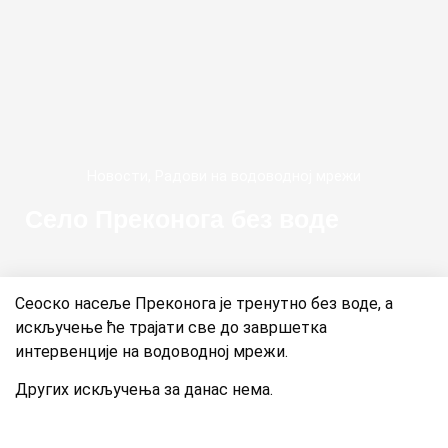
Новости
,
Радови на водоводној мрежи
Село Преконога без воде
Сеоско насеље Преконога је тренутно без воде, а
искључење ће трајати све до завршетка
интервенције на водоводној мрежи.
Других искључења за данас нема.