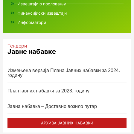
Извештаји о пословању
Финансијиски извештаји
Информатори
Тендери
Јавне набавке
Измењенa верзијa Плана Јавних набавки за 2024.
годину
План јавних набавки за 2023. годину
Јавна набавка – Доставно возило путар
АРХИВА ЈАВНИХ НАБАВКИ