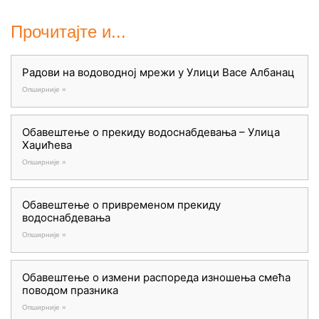
Прочитајте и...
Радови на водоводној мрежи у Улици Васе Албанац
Опширније »
Обавештење о прекиду водоснабдевања – Улица
Хаџићева
Опширније »
Обавештење о привременом прекиду
водоснабдевања
Опширније »
Обавештење о измени распореда изношења смећа
поводом празника
Опширније »