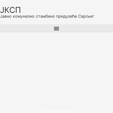
ЈКСП
Јавно комунално стамбено предузеће Сврљиг
Јавне набавке