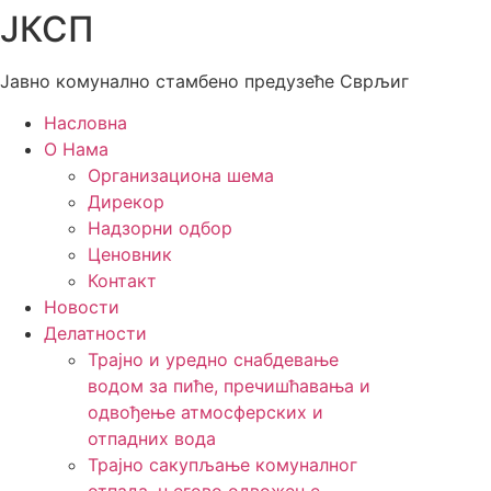
ЈКСП
Скочите
на
садржај
Јавно комунално стамбено предузеће Сврљиг
Насловна
О Нама
Организациона шема
Дирекор
Надзорни одбор
Ценовник
Контакт
Новости
Делатности
Трајно и уредно снабдевање
водом за пиће, пречишћавања и
одвођење атмосферских и
отпадних вода
Трајно сакупљање комуналног