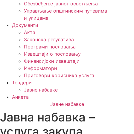
Обезбеђење јавног осветљења
Управљање општинским путевима
и улицама
Документи
Акта
Законска регулатива
Програми пословања
Извештаји о пословању
Финансијски извештаји
Информатори
Приговори корисника услуга
Тендери
Јавне набавке
Анкета
Јавне набавке
Јавна набавка –
услуга закупа