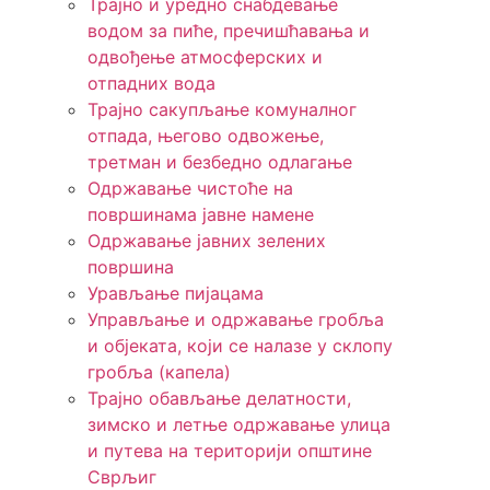
Трајно и уредно снабдевање
водом за пиће, пречишћавања и
одвођење атмосферских и
отпадних вода
Трајно сакупљање комуналног
отпада, његово одвожење,
третман и безбедно одлагање
Одржавање чистоће на
површинама јавне намене
Одржавање јавних зелених
површина
Урављање пијацама
Управљање и одржавање гробља
и објеката, који се налазе у склопу
гробља (капела)
Трајно обављање делатности,
зимско и летње одржавање улица
и путева на територији општине
Сврљиг