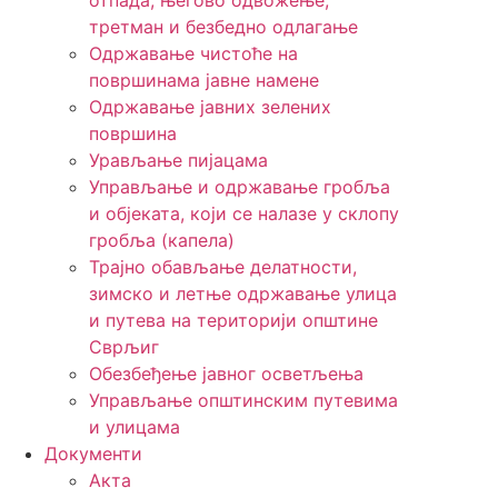
отпада, његово одвожење,
третман и безбедно одлагање
Одржавање чистоће на
површинама јавне намене
Одржавање јавних зелених
површина
Урављање пијацама
Управљање и одржавање гробља
и објеката, који се налазе у склопу
гробља (капела)
Трајно обављање делатности,
зимско и летње одржавање улица
и путева на територији општине
Сврљиг
Обезбеђење јавног осветљења
Управљање општинским путевима
и улицама
Документи
Акта