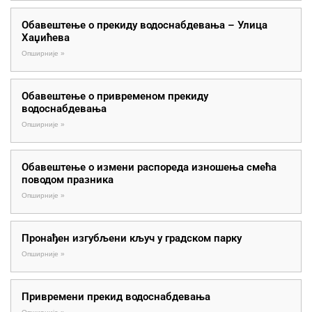
Обавештење о прекиду водоснабдевања – Улица
Хаџићева
Опширније »
Обавештење о привременом прекиду
водоснабдевања
Опширније »
Обавештење о измени распореда изношења смећа
поводом празника
Опширније »
Пронађен изгубљени кључ у градском парку
Опширније »
Привремени прекид водоснабдевања