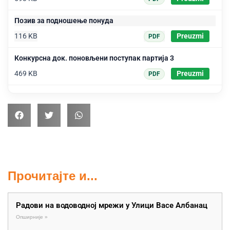
Позив за подношење понуда
116 KB
Preuzmi
PDF
Конкурсна док. поновљени поступак партија 3
469 KB
Preuzmi
PDF
Прочитајте и...
Радови на водоводној мрежи у Улици Васе Албанац
Опширније »