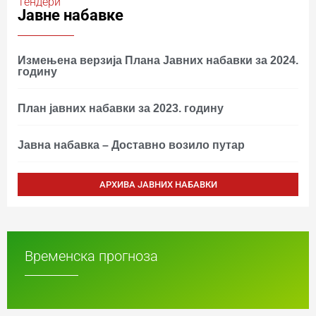
Тендери
Јавне набавке
Измењенa верзијa Плана Јавних набавки за 2024.
годину
План јавних набавки за 2023. годину
Јавна набавка – Доставно возило путар
АРХИВА ЈАВНИХ НАБАВКИ
Временска прогноза