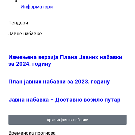
Информатори
Тендери
Јавне набавке
Измењенa верзијa Плана Јавних набавки
за 2024. годину
План јавних набавки за 2023. годину
Јавна набавка – Доставно возило путар
Архива јавних набавки
Временска прогноза