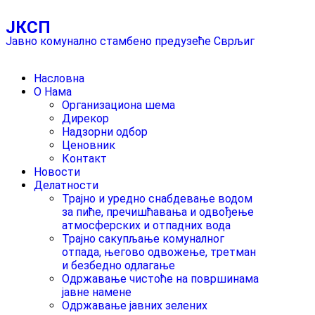
ЈКСП
Јавно комунално стамбено предузеће Сврљиг
Насловна
О Нама
Организациона шема
Дирекор
Надзорни одбор
Ценовник
Контакт
Новости
Делатности
Трајно и уредно снабдевање водом
за пиће, пречишћавања и одвођење
атмосферских и отпадних вода
Трајно сакупљање комуналног
отпада, његово одвожење, третман
и безбедно одлагање
Одржавање чистоће на површинама
јавне намене
Одржавање јавних зелених