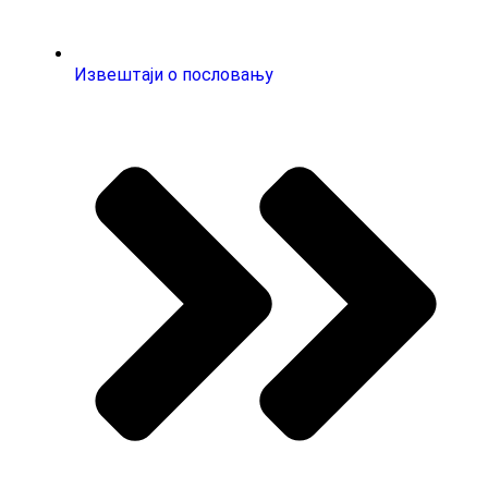
Извештаји о пословању