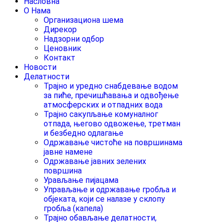
Насловна
О Нама
Организациона шема
Дирекор
Надзорни одбор
Ценовник
Контакт
Новости
Делатности
Трајно и уредно снабдевање водом
за пиће, пречишћавања и одвођење
атмосферских и отпадних вода
Трајно сакупљање комуналног
отпада, његово одвожење, третман
и безбедно одлагање
Одржавање чистоће на површинама
јавне намене
Одржавање јавних зелених
површина
Урављање пијацама
Управљање и одржавање гробља и
објеката, који се налазе у склопу
гробља (капела)
Трајно обављање делатности,