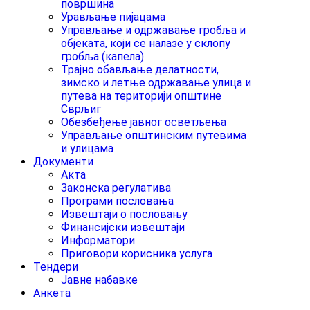
површина
Урављање пијацама
Управљање и одржавање гробља и
објеката, који се налазе у склопу
гробља (капела)
Трајно обављање делатности,
зимско и летње одржавање улица и
путева на територији општине
Сврљиг
Обезбеђење јавног осветљења
Управљање општинским путевима
и улицама
Документи
Акта
Законска регулатива
Програми пословања
Извештаји о пословању
Финансијски извештаји
Информатори
Приговори корисника услуга
Тендери
Јавне набавке
Анкета