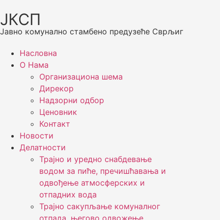
ЈКСП
Јавно комунално стамбено предузеће Сврљиг
Насловна
О Нама
Организациона шема
Дирекор
Надзорни одбор
Ценовник
Контакт
Новости
Делатности
Трајно и уредно снабдевање
водом за пиће, пречишћавања и
одвођење атмосферских и
отпадних вода
Трајно сакупљање комуналног
отпада, његово одвожење,