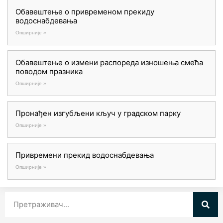
Обавештење о привременом прекиду
водоснабдевања
Опширније »
Обавештење о измени распореда изношења смећа
поводом празника
Опширније »
Пронађен изгубљени кључ у градском парку
Опширније »
Привремени прекид водоснабдевања
Опширније »