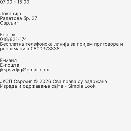
07:00 - 15:00
Локација
Радетова бр. 27
Сврљиг
Контакт
018/821-174
Бесплатна телефонска линија за пријем приговора и
рекламација 0800373838
Е-маил
Е-пошта
jkspsvrljig@gmail.com
ЈКСП Сврљиг © 2026 Сва права су задржана
Израда и одржавање сајта - Simple Look