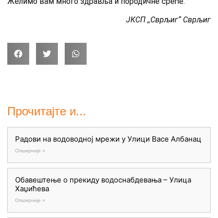
Желимо вам много здравља и породичне среће.
ЈКСП ,,Сврљиг“ Сврљиг
Прочитајте и...
Радови на водоводној мрежи у Улици Васе Албанац
Опширније »
Обавештење о прекиду водоснабдевања – Улица
Хаџићева
Опширније »