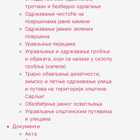
третман и безбедно одлагање
Одржавање чистоће на
површинама јавне намене
Одржавање јавних зелених
површина
Урављање пијацама
Управљање и одржавање гробља
и објеката, који се налазе у склопу
гробља (капела)
Трајно обављање делатности,
зимско и летње одржавање улица
и путева на територији општине
Сврљиг
Обезбеђење јавног осветљења
Управљање општинским путевима
и улицама
Документи
Акта