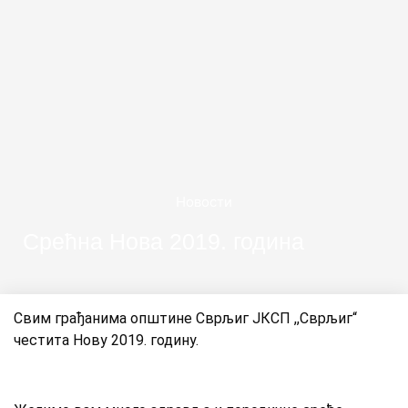
Новости
Срећна Нова 2019. година
Свим грађанима општине Сврљиг ЈКСП ,,Сврљиг“
честита Нову 2019. годину.