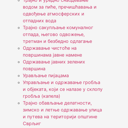
Трајно и уредно снабдевање
водом за пиће, пречишћавања и
одвођење атмосферских и
отпадних вода
Трајно сакупљање комуналног
отпада, његово одвожење,
третман и безбедно одлагање
Одржавање чистоће на
површинама јавне намене
Одржавање јавних зелених
површина
Урављање пијацама
Управљање и одржавање гробља
и објеката, који се налазе у склопу
гробља (капела)
Трајно обављање делатности,
зимско и летње одржавање улица
и путева на територији општине
Сврљиг