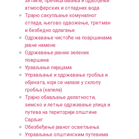
за пиће, пречишћавања и одвођење
атмосферских и отпадних вода
Трајно сакупљање комуналног
отпада, његово одвожење, третман
и безбедно одлагање
Одржавање чистоће на површинама
јавне намене
Одржавање јавних зелених
површина
Урављање пијацама
Управљање и одржавање гробља и
објеката, који се налазе у склопу
гробља (капела)
Трајно обављање делатности,
зимско и летње одржавање улица и
путева на територији општине
Сврљиг
Обезбеђење јавног осветљења
Управљање општинским путевима