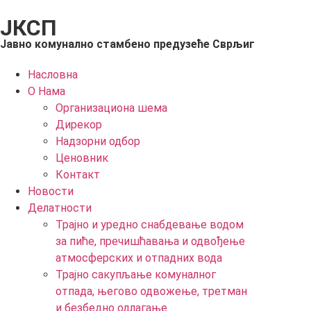
ЈКСП
Јавно комунално стамбено предузеће Сврљиг
Насловна
О Нама
Организациона шема
Дирекор
Надзорни одбор
Ценовник
Контакт
Новости
Делатности
Трајно и уредно снабдевање водом
за пиће, пречишћавања и одвођење
атмосферских и отпадних вода
Трајно сакупљање комуналног
отпада, његово одвожење, третман
и безбедно одлагање