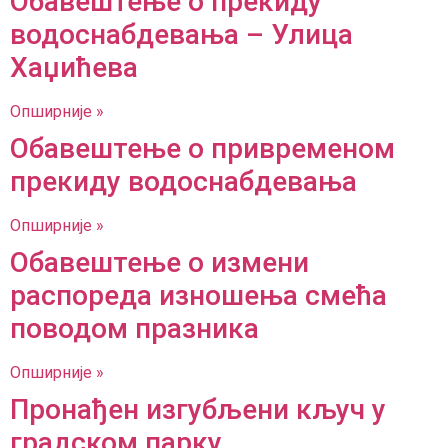
Обавештење о прекиду
водоснабдевања – Улица
Хаџићева
Опширније »
Обавештење о привременом
прекиду водоснабдевања
Опширније »
Обавештење о измени
распореда изношења смећа
поводом празника
Опширније »
Пронађен изгубљени кључ у
градском парку