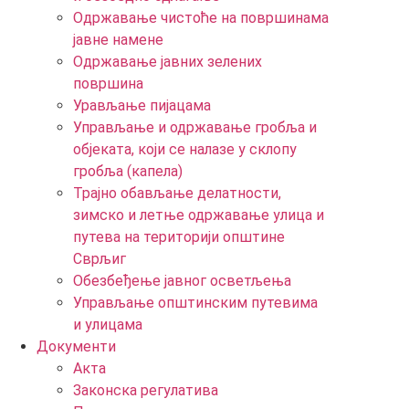
Одржавање чистоће на површинама
јавне намене
Одржавање јавних зелених
површина
Урављање пијацама
Управљање и одржавање гробља и
објеката, који се налазе у склопу
гробља (капела)
Трајно обављање делатности,
зимско и летње одржавање улица и
путева на територији општине
Сврљиг
Обезбеђење јавног осветљења
Управљање општинским путевима
и улицама
Документи
Акта
Законска регулатива