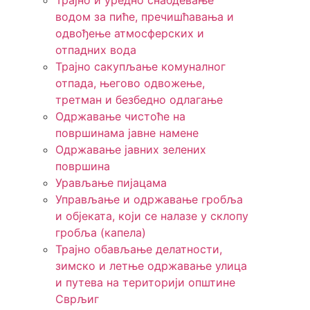
Трајно и уредно снабдевање
водом за пиће, пречишћавања и
одвођење атмосферских и
отпадних вода
Трајно сакупљање комуналног
отпада, његово одвожење,
третман и безбедно одлагање
Одржавање чистоће на
површинама јавне намене
Одржавање јавних зелених
површина
Урављање пијацама
Управљање и одржавање гробља
и објеката, који се налазе у склопу
гробља (капела)
Трајно обављање делатности,
зимско и летње одржавање улица
и путева на територији општине
Сврљиг