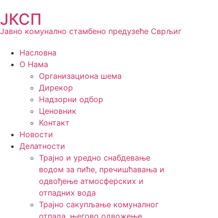
ЈКСП
Јавно комунално стамбено предузеће Сврљиг
Насловна
О Нама
Организациона шема
Дирекор
Надзорни одбор
Ценовник
Контакт
Новости
Делатности
Трајно и уредно снабдевање
водом за пиће, пречишћавања и
одвођење атмосферских и
отпадних вода
Трајно сакупљање комуналног
отпада, његово одвожење,