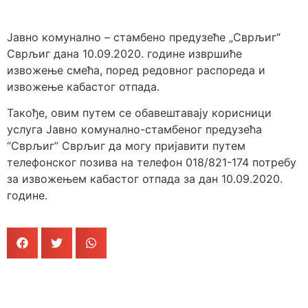
Јавно комунално – стамбено предузеће „Сврљиг“
Сврљиг дана 10.09.2020. године извршиће
извожење смећа, поред редовног распореда и
извожење кабастог отпада.
Такође, овим путем се обавештавају корисници
услуга Јавно комунално-стамбеног предузећа
“Сврљиг” Сврљиг да могу пријавити путем
телефонског позива на телефон 018/821-174 потребу
за извожењем кабастог отпада за дан 10.09.2020.
године.