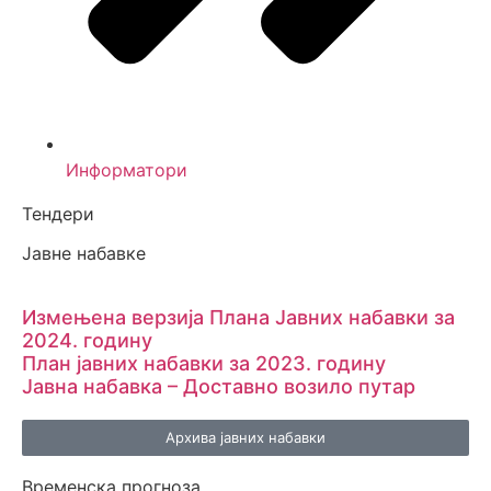
Информатори
Тендери
Јавне набавке
Измењенa верзијa Плана Јавних набавки за
2024. годину
План јавних набавки за 2023. годину
Јавна набавка – Доставно возило путар
Архива јавних набавки
Временска прогноза