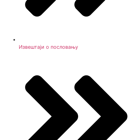
Извештаји о пословању