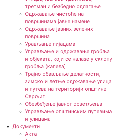
третман и безбедно одлагање
Одржавање чистоће на
површинама јавне намене
Одржавање јавних зелених
површина
Урављање пијацама
Управљање и одржавање гробља
и објеката, који се налазе у склопу
гробља (капела)
Трајно обављање делатности,
зимско и летње одржавање улица
и путева на територији општине
Сврљиг
Обезбеђење јавног осветљења
Управљање општинским путевима
и улицама
Документи
Акта