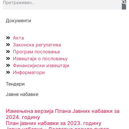
Документи
Акта
Законска регулатива
Програм пословања
Извештаји о пословању
Финансијиски извештаји
Информатори
Тендери
Јавне набавке
Измењенa верзијa Плана Јавних набавки за
2024. годину
План јавних набавки за 2023. годину