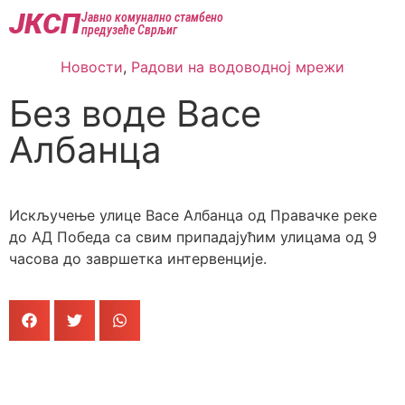
ЈКСП
Јавно комунално стамбено
предузеће Сврљиг
Новости
,
Радови на водоводној мрежи
Без воде Васе
Албанца
Искључење улице Васе Албанца од Правачке реке
до АД Победа са свим припадајућим улицама од 9
часова до завршетка интервенције.