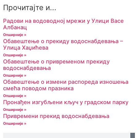
Прочитајте и...
Радови на водоводној мрежи у Улици Васе
Албанац
Опширније »
Обавештење о прекиду водоснабдевања –
Улица Хаџићева
Опширније »
Обавештење о привременом прекиду
водоснабдевања
Опширније »
Обавештење о измени распореда изношења
смећа поводом празника
Опширније »
Пронађен изгубљени кључ у градском парку
Опширније »
Привремени прекид водоснабдевања
Опширније »