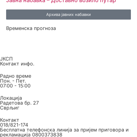
Јавна набавка – Доставно возило путар
Архива јавних набавки
Временска прогноза
ЈКСП
Контакт инфо.
Радно време
Пон. - Пет.
07:00 - 15:00
Локација
Радетова бр. 27
Сврљиг
Контакт
018/821-174
Бесплатна телефонска линија за пријем приговора и
рекламација 0800373838