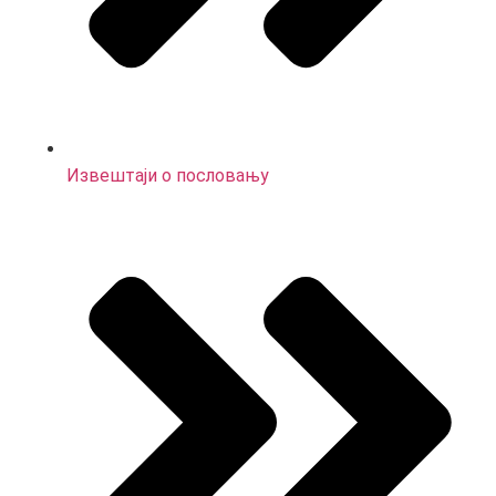
Извештаји о пословању