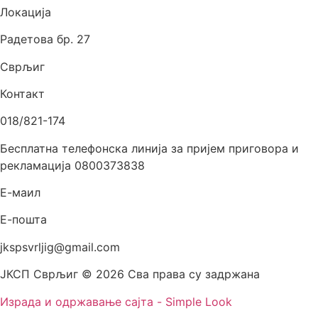
Локација
Радетова бр. 27
Сврљиг
Контакт
018/821-174
Бесплатна телефонска линија за пријем приговора и
рекламација 0800373838
Е-маил
Е-пошта
jkspsvrljig@gmail.com
ЈКСП Сврљиг © 2026 Сва права су задржана
Израда и одржавање сајта - Simple Look