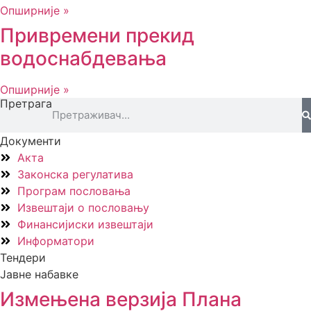
Опширније »
Привремени прекид
водоснабдевања
Опширније »
Претрага
Документи
Акта
Законска регулатива
Програм пословања
Извештаји о пословању
Финансијиски извештаји
Информатори
Тендери
Јавне набавке
Измењенa верзијa Плана