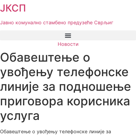
ЈКСП
Скочите
на
садржај
Јавно комунално стамбено предузеће Сврљиг
Новости
Обавештење о
увођењу телефонске
линије за подношење
приговора корисника
услуга
Обавештење о увођењу телефонске линије за