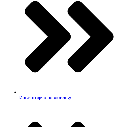
Извештаји о пословању