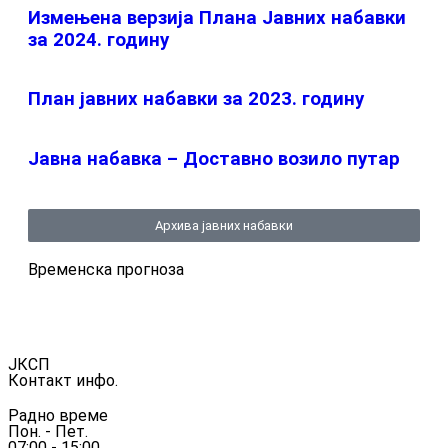
Измењенa верзијa Плана Јавних набавки
за 2024. годину
План јавних набавки за 2023. годину
Јавна набавка – Доставно возило путар
Архива јавних набавки
Временска прогноза
ЈКСП
Контакт инфо.
Радно време
Пон. - Пет.
07:00 - 15:00