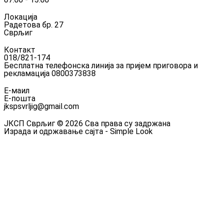
Локација
Радетова бр. 27
Сврљиг
Контакт
018/821-174
Бесплатна телефонска линија за пријем приговора и
рекламација 0800373838
Е-маил
Е-пошта
jkspsvrljig@gmail.com
ЈКСП Сврљиг © 2026 Сва права су задржана
Израда и одржавање сајта - Simple Look