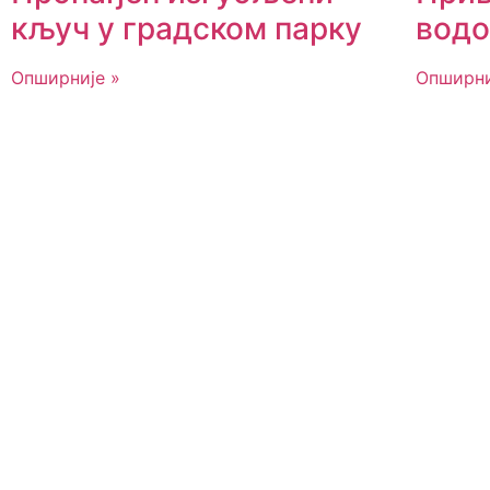
кључ у градском парку
вод
Опширније »
Опширни