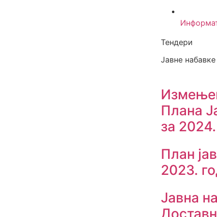
Информа
Тендери
Јавне набавке
Измењен
Плана Ј
за 2024.
План ја
2023. г
Јавна н
Доставн