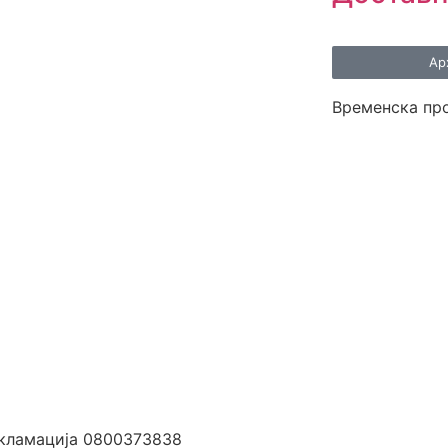
Ар
Временска пр
екламација 0800373838