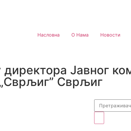
Насловна
О Нама
Новости
директора Јавног ко
 „Сврљиг” Сврљиг