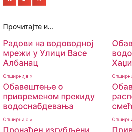
Прочитајте и...
Радови на водоводној
Обав
мрежи у Улици Васе
водо
Албанац
Хаџи
Опширније »
Опширни
Обавештење о
Обав
привременом прекиду
расп
водоснабдевања
смећ
Опширније »
Опширни
Пронађен изгубљени
Прив