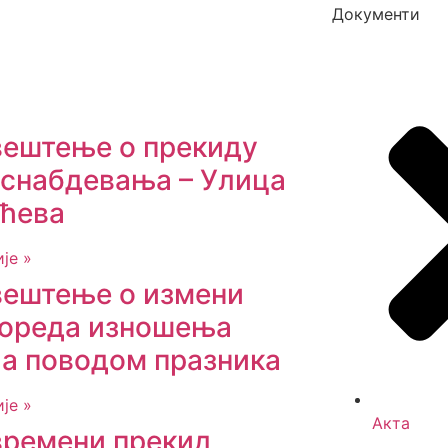
Документи
ештење о прекиду
снабдевања – Улица
ћева
је »
ештење о измени
ореда изношења
а поводом празника
је »
Акта
ремени прекид