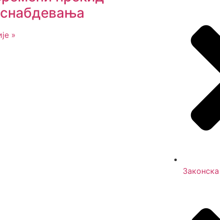
оснабдевања
је »
Законска