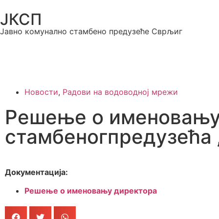
ЈКСП
Јавно комунално стамбено предузеће Сврљиг
Новости
,
Радови на водоводној мрежи
Решење о именовању 
стамбеногпредузећа
Документација:
Решење о именовању директора