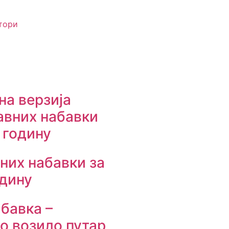
тори
a верзијa
авних набавки
 годину
вних набавки за
одину
абавка –
о возило путар