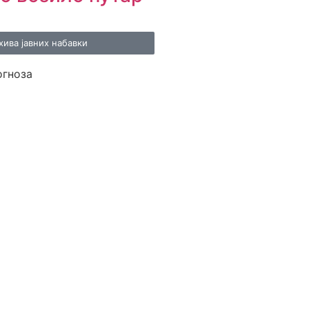
хива јавних набавки
огноза