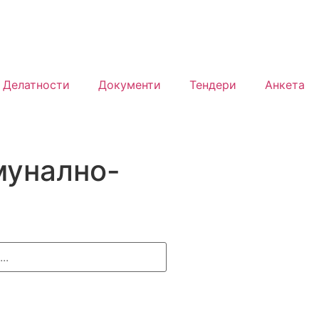
Делатности
Документи
Тендери
Анкета
мунално-